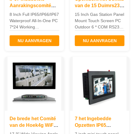
Aanrakingscomité
van de 15 Duimrs232
PC, 8 Duim Ruw allen
WIFI Industriële
8 Inch Full IP65/IP66/IP67
15 Inch Gas Station Panel
in Één PC
Aanraking PC voor
Waterproof All-In-One PC
Mount Touch Screen PC
Benzinestation
7*24 Working
Outdoor 6 * COM RS232
Marine/Sailing Boat
WIFI TPM2.0 Feature: 1.
Features The waterproof
15" TFT LED, resolution
NU AANVRAGEN
NU AANVRAGEN
pc is ideal for applications
1024 x 768, Multi-Touch
such as marine/Sailing
PCAP 2. Intel Celeron
boat, medical equipment,
Quad Core J1900 2.0GHz
humid production
3. I/O: 1xH-
equipment, food Industry,
DMI,2xLAN,3xUSB2.0/1xUSB3.0
chemical manufacturing
( Optional ) 4. Operating
and other outdoor
...
applications. 1. 8.4" TFT
LED, ...
De brede het Comité
7 het Ingebedde
van de Hoek4g WiFi
Opzetten IP65
Bluetooth Industriële
Voorhmi van