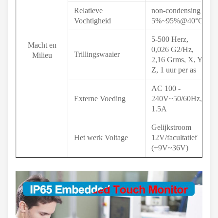
Relatieve
non-condensing
Vochtigheid
5%~95%@40°C,
5-500 Herz,
Macht en
0,026 G2/Hz,
Trillingswaaier
Milieu
2,16 Grms, X, Y,
Z, 1 uur per as
AC 100 -
Externe Voeding
240V~50/60Hz,
1.5A
Gelijkstroom
Het werk Voltage
12V/facultatief
(+9V~36V)