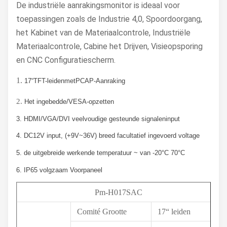
De industriële aanrakingsmonitor is ideaal voor
toepassingen zoals de Industrie 4,0, Spoordoorgang,
het Kabinet van de Materiaalcontrole, Industriële
Materiaalcontrole, Cabine het Drijven, Visieopsporing
en CNC Configuratiescherm.
1.
17“TFT-leidenmetPCAP-Aanraking
2.
Het ingebedde/VESA-opzetten
3. HDMI/VGA/DVI veelvoudige
gesteunde
signaleninput
4. DC12V input, (+9V~36V
) breed
facultatief
ingevoerd voltage
5.
de uitgebreide werkende
temperatuur
~ van -20°C 70°C
6. IP65 volgzaam Voorpaneel
Pm-H017SAC
Comité Grootte
17“ leiden