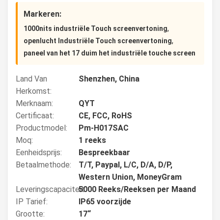
Markeren:
,
1000nits industriële Touch screenvertoning
,
openlucht Industriële Touch screenvertoning
paneel van het 17 duim het industriële touche screen
Land Van
Shenzhen, China
Herkomst:
Merknaam:
QYT
Certificaat:
CE, FCC, RoHS
Productmodel:
Pm-H017SAC
Moq:
1 reeks
Eenheidsprijs:
Bespreekbaar
Betaalmethode:
T/T, Paypal, L/C, D/A, D/P,
Western Union, MoneyGram
Leveringscapaciteit:
5000 Reeks/Reeksen per Maand
IP Tarief:
IP65 voorzijde
Grootte:
17“