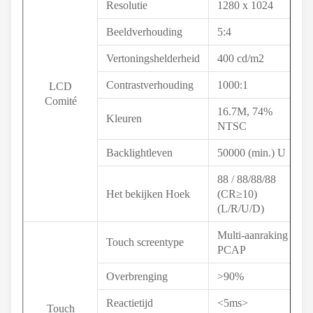
Resolutie
1280 x 1024
Beeldverhouding
5:4
Vertoningshelderheid
400 cd/m2
Contrastverhouding
1000:1
LCD
Comité
16.7M, 74%
Kleuren
NTSC
Backlightleven
50000 (min.) U
88 / 88/88/88
Het bekijken Hoek
(CR≥10)
(L/R/U/D)
Multi-aanraking
Touch screentype
PCAP
Overbrenging
>90%
Reactietijd
<5ms>
Touch