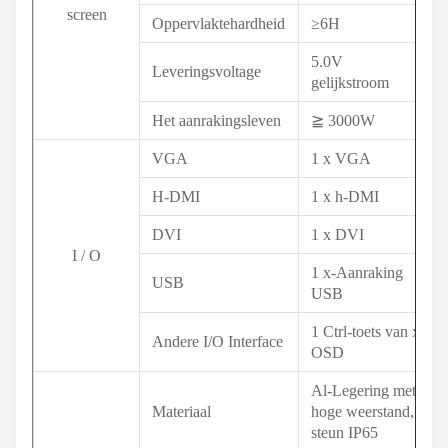
screen
Oppervlaktehardheid
≥6H
5.0V
Leveringsvoltage
gelijkstroom
Het aanrakingsleven
≧ 3000W
VGA
1 x VGA
H-DMI
1 x h-DMI
DVI
1 x DVI
I / O
1 x-Aanraking
USB
USB
1 Ctrl-toets van x
Andere I/O Interface
OSD
Al-Legering met
Materiaal
hoge weerstand,
steun IP65