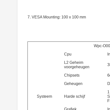
7. VESA Mounting: 100 x 100 mm
Wpc-O0
Cpu
I
L2 Geheim
3
voorgeheugen
Chipsets
6
Geheugen
D
1
Systeem
Harde schijf
S
F
Grafiek
I