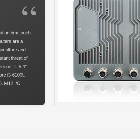
ation hmi touch
uters are a
riculture and
tant threat of
rsion. 1. 8.4"
Core i3-6100U
. M12 I/O