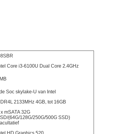
08SBR
ntel Core i3-6100U Dual Core 2.4GHz
MB
de Soc skylake-U van Intel
DR4L 2133MHz 4GB, tot 16GB
 x mSATA 32G
SD/(64G/128G/250G/500G SSD)
acultatief
ntel HD Graphics 520