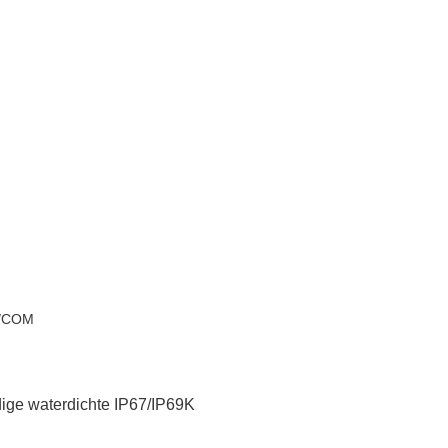
B/COM
dige waterdichte
IP67/IP69K