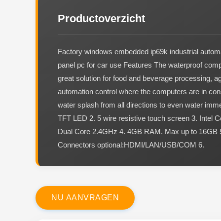
Productoverzicht
Factory windows embedded ip69k industrial autom
panel pc for car use Features The waterproof comp
great solution for food and beverage processing, ag
automation control where the computers are in cons
water splash from all directions to even water imme
TFT LED 2. 5 wire resistive touch screen 3. Intel 
Dual Core 2.4GHz 4. 4GB RAM. Max up to 16GB 5
Connectors optional:HDMI/LAN/USB/COM 6.
N
U
A
A
N
V
R
A
G
E
N