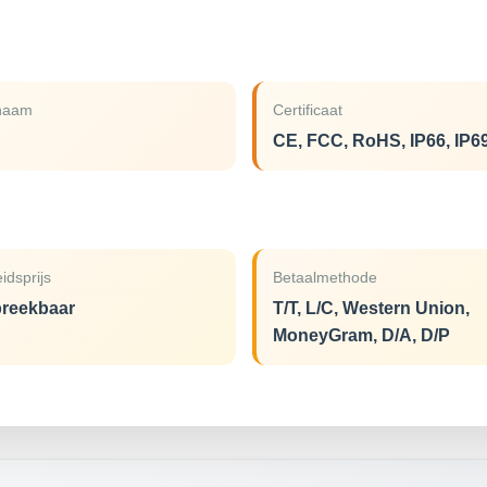
naam
Certificaat
CE, FCC, RoHS, IP66, IP6
idsprijs
Betaalmethode
reekbaar
T/T, L/C, Western Union,
MoneyGram, D/A, D/P