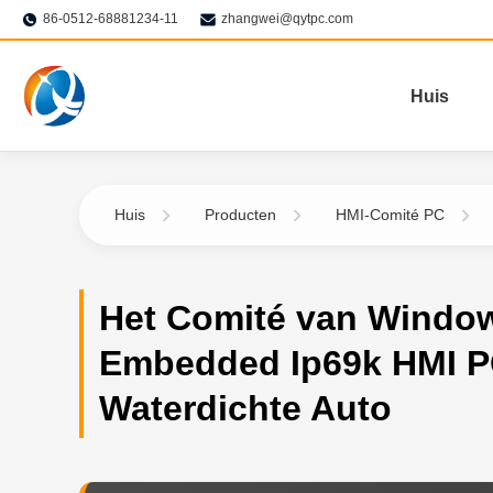
86-0512-68881234-11
zhangwei@qytpc.com
Huis
Huis
Producten
HMI-Comité PC
Het Comité van Windo
Embedded Ip69k HMI P
Waterdichte Auto