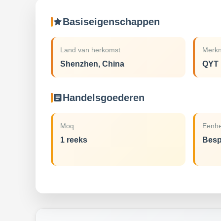
Basiseigenschappen
Land van herkomst
Merk
Shenzhen, China
QYT
Handelsgoederen
Moq
Eenhe
1 reeks
Besp