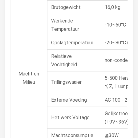
Brutogewicht
16,0 kg
Werkende
-10~60°C
Temperatuur
Opslagtemperatuur
-20~80°C (- 2
Relatieve
non-condensi
Vochtigheid
Macht en
5-500 Herz, 0,0
Milieu
Trillingswaaier
Y, Z, 1 uur per a
Externe Voeding
AC 100 - 240V
Gelijkstroom 1
Het werk Voltage
(+9V~36V)
Machtsconsumptie
≦30W