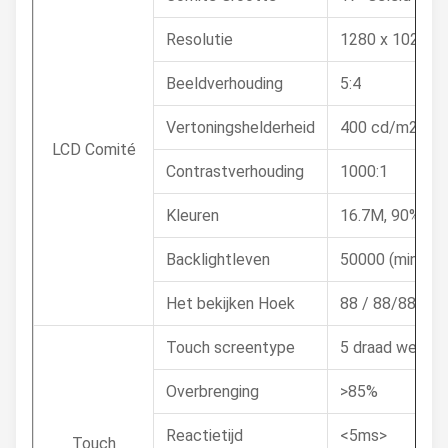
Resolutie
1280 x 1024
Beeldverhouding
5:4
Vertoningshelderheid
400 cd/m2
LCD Comité
Contrastverhouding
1000:1
Kleuren
16.7M, 90% N
Backlightleven
50000 (min.) U
Het bekijken Hoek
88 / 88/88/88 
Touch screentype
5 draad weerst
Overbrenging
>85%
Reactietijd
<5ms>
Touch