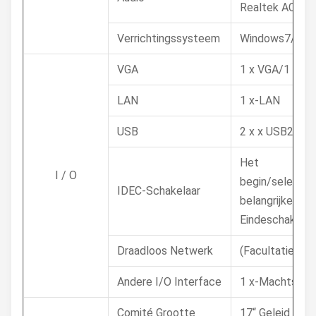
Realtek ACL66
Verrichtingssysteem
Windows7/8/10,
VGA
1 x VGA/1 x hd
LAN
1 x-LAN
USB
2 x x USB2.0/2
Het
I / O
begin/selecte
IDEC-Schakelaar
belangrijke (Fa
Eindeschakelaa
Draadloos Netwerk
(Facultatief) W
Andere I/O Interface
1 x-Machtssch
Comité Grootte
17“ Geleid