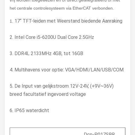
vrij worden toegewezen en of direct getelegrafeerd of met
het centrale controlesysteem via EtherCAT verbonden.
17“ TFT-leiden met Weerstand biedende Aanraking
1.
2. Intel Core i5-6200U Dual Core 2.5GHz
3. DDR4L 2133MHz 4GB, tot 16GB
4. Multihavens voor optie: VGA/HDMI/LAN/USB/COM
5. De Input van gelijkstroom 12V-24V, (+9V~36V)
breed facultatief ingevoerd voltage
6. IP65 waterdicht
Dcp-P017SBR