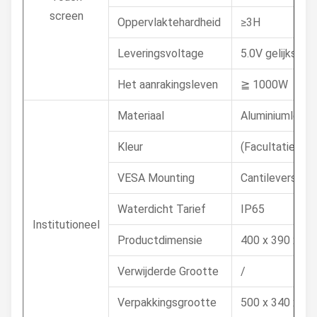
screen
Oppervlaktehardheid
≥3H
Leveringsvoltage
5.0V gelijkstro
Het aanrakingsleven
≧ 1000W
Materiaal
Aluminiumlegeri
Kleur
(Facultatief) z
VESA Mounting
Cantileversteu
Waterdicht Tarief
IP65
Institutioneel
Productdimensie
400 x 390 x 1
Verwijderde Grootte
/
Verpakkingsgrootte
500 x 340 x 4