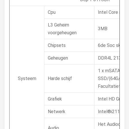
Cpu
Intel Core i5-
L3 Geheim
3MB
voorgeheugen
Chipsets
6de Soc skylak
Geheugen
DDR4L 2133MH
1 x mSATA 32
Systeem
Harde schijf
SSD/(64G/128
Facultatief
Grafiek
Intel HD Graph
Netwerk
Intel®i211 10
Het Audiocont
Audio