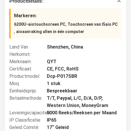
Productdetails:
Markeren:
,
6200U-aiotouchscreen PC
Touchscreen van I5aio PC
,
aioaanraking allen in één computer
Land Van
Shenzhen, China
Herkomst:
Merknaam:
QYT
Certificaat:
CE, FCC, RoHS
Productmodel:
Dcp-P017SBR
Moq:
1 stuk
Eenheidsprijs:
Bespreekbaar
Betaalmethode:
T/T, Paypal, L/C, D/A, D/P,
Western Union, MoneyGram
Leveringscapaciteit:
5000 Reeks/Reeksen per Maand
IP Classificatie:
IP65
Geleid Comité:
17“ Geleid