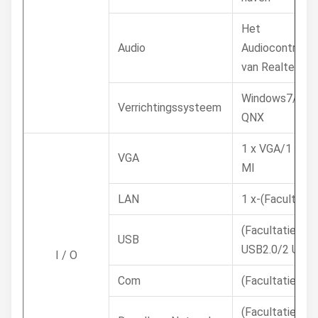
Het
Audio
Audiocontrole
van Realtek A
Windows7/8/10,
Verrichtingssysteem
QNX
1 x VGA/1 (Facu
VGA
MI
LAN
1 x-(Facultatie
(Facultatieve) 
USB
USB2.0/2 USB3
I / O
Com
(Facultatieve)
(Facultatief) W