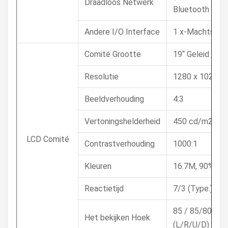
Draadloos Netwerk
Bluetooth
Andere I/O Interface
1 x-Machtssch
Comité Grootte
19“ Geleid
Resolutie
1280 x 1024
Beeldverhouding
4:3
Vertoningshelderheid
450 cd/m2
LCD Comité
Contrastverhouding
1000:1
Kleuren
16.7M, 90% N
Reactietijd
7/3 (Type.) (Tr
85 / 85/80/80 
Het bekijken Hoek
(L/R/U/D)