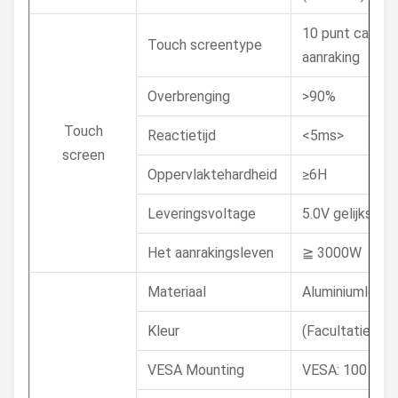
10 punt capaci
Touch screentype
aanraking
Overbrenging
>90%
Touch
Reactietijd
<5ms>
screen
Oppervlaktehardheid
≥6H
Leveringsvoltage
5.0V gelijkstro
Het aanrakingsleven
≧ 3000W
Materiaal
Aluminiumlegeri
Kleur
(Facultatief) z
VESA Mounting
VESA: 100 x 1