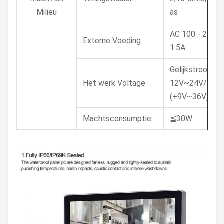
Milieu
as
AC 100 - 240V
Externe Voeding
1.5A
Gelijkstroom
Het werk Voltage
12V~24V/facul
(+9V~36V)
Machtsconsumptie
≦30W