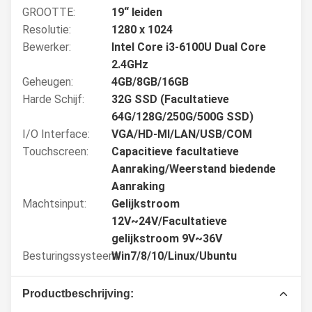
GROOTTE:
19“ leiden
Resolutie:
1280 x 1024
Bewerker:
Intel Core i3-6100U Dual Core
2.4GHz
Geheugen:
4GB/8GB/16GB
Harde Schijf:
32G SSD (Facultatieve
64G/128G/250G/500G SSD)
I/O Interface:
VGA/HD-MI/LAN/USB/COM
Touchscreen:
Capacitieve facultatieve
Aanraking/Weerstand biedende
Aanraking
Machtsinput:
Gelijkstroom
12V~24V/Facultatieve
gelijkstroom 9V~36V
Besturingssysteem:
Win7/8/10/Linux/Ubuntu
Productbeschrijving: