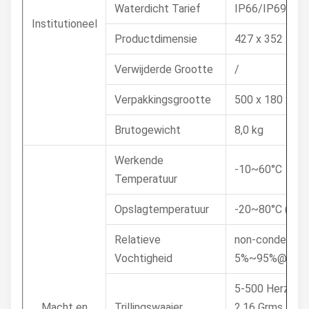
Waterdicht Tarief
IP66/IP69K
Institutioneel
Productdimensie
427 x 352 x 4
Verwijderde Grootte
/
Verpakkingsgrootte
500 x 180 x 4
Brutogewicht
8,0 kg
Werkende
-10~60°C
Temperatuur
Opslagtemperatuur
-20~80°C (- 2
Relatieve
non-condensin
Vochtigheid
5%~95%@40°C
5-500 Herz, 0,
Macht en
Trillingswaaier
2,16 Grms, X, Y,