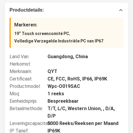
Productdetails:
Markeren:
,
19“ Touch screencomité PC
Volledige Verzegelde Industriële PC van IP67
Land Van
Guangdong, China
Herkomst:
Merknaam:
QYT
Certificaat:
CE, FCC, RoHS, IP66, IP69K
Productmodel:
Wpc-O019SAC
Moq:
1 reeks
Eenheidsprijs:
Bespreekbaar
Betaalmethode:
T/T, L/C, Western Union, , D/A,
D/P
Leveringscapaciteit:
5000 Reeks/Reeksen per Maand
IP Tarief:
IP69K