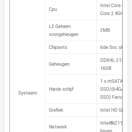
Intel Core i3-
Cpu
Core 2.4GHz
L2 Geheim
3MB
voorgeheugen
Chipsets
6de Soc skylak
DDR4L 2133MH
Geheugen
16GB
1 x mSATA 32
Harde schijf
SSD/(64G/128
Systeem
SSD) Facultati
Grafiek
Intel HD Graph
Intel®i211 10
Netwerk
haven